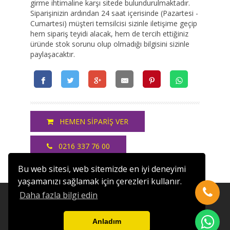
girme ihtimaline karşı sitede bulundurulmaktadır.
Siparişinizin ardından 24 saat içerisinde (Pazartesi -
Cumartesi) müşteri temsilcisi sizinle iletişime geçip
hem sipariş teyidi alacak, hem de tercih ettiğiniz
üründe stok sorunu olup olmadığı bilgisini sizinle
paylaşacaktır.
HEMEN SİPARİŞ VER
0216 337 76 00
Bu web sitesi, web sitemizde en iyi deneyimi
yaşamanızı sağlamak için çerezleri kullanır.
Daha fazla bilgi edin
- HAKKIMIZDA
|
- TESLİMAT ŞARTLARI
|
- İADE
KOŞULLARI
|
- İLETİŞİM
|
Copyright © 2017 İyiden de İyi... Her Hakkı Saklıdır.
Anladım
Telefon :
0216 337 76 00 -
E-posta :