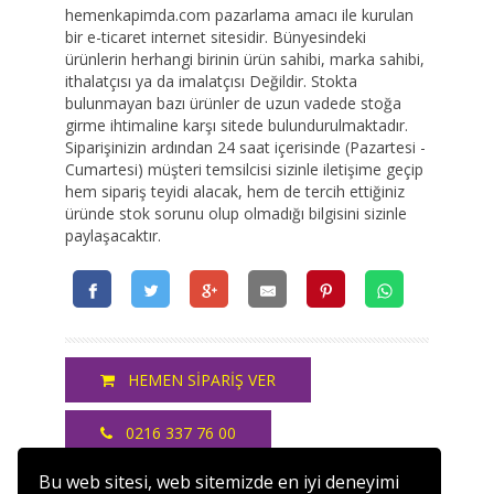
hemenkapimda.com pazarlama amacı ile kurulan
bir e-ticaret internet sitesidir. Bünyesindeki
ürünlerin herhangi birinin ürün sahibi, marka sahibi,
ithalatçısı ya da imalatçısı Değildir. Stokta
bulunmayan bazı ürünler de uzun vadede stoğa
girme ihtimaline karşı sitede bulundurulmaktadır.
Siparişinizin ardından 24 saat içerisinde (Pazartesi -
Cumartesi) müşteri temsilcisi sizinle iletişime geçip
hem sipariş teyidi alacak, hem de tercih ettiğiniz
üründe stok sorunu olup olmadığı bilgisini sizinle
paylaşacaktır.
HEMEN SİPARİŞ VER
0216 337 76 00
Bu web sitesi, web sitemizde en iyi deneyimi